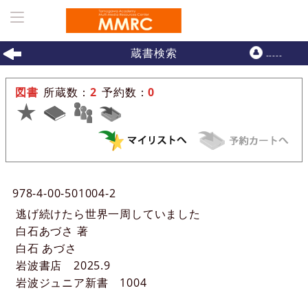
ホーム
>
一覧表示
> 詳細
蔵書検索
-----
図書
所蔵数：
2
予約数：
0
102920
:
9
978-4-00-501004-2
逃げ続けたら世界一周していました
白石あづさ 著
白石 あづさ
岩波書店
2025.9
岩波ジュニア新書
1004