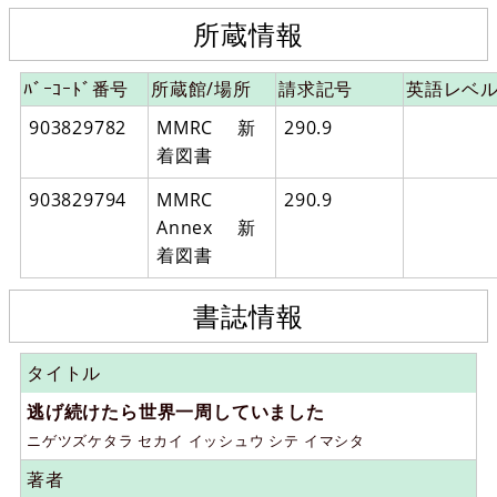
所蔵情報
ﾊﾞｰｺｰﾄﾞ番号
所蔵館/場所
請求記号
英語レベ
903829782
MMRC 新
290.9
着図書
903829794
MMRC
290.9
Annex 新
着図書
書誌情報
タイトル
逃げ続けたら世界一周していました
ニゲツズケタラ セカイ イッシュウ シテ イマシタ
著者