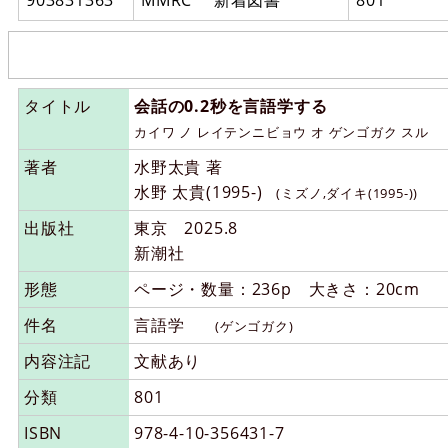
903831363
MMRC 新着図書
801
タイトル
会話の0.2秒を言語学する
カイワ ノ レイテンニビョウ オ ゲンゴガク スル
著者
水野太貴 著
水野 太貴(1995-)
(ミズノ,ダイキ(1995-))
出版社
東京 2025.8
新潮社
形態
ページ・数量：236p 大きさ：20cm
件名
言語学
(ゲンゴガク)
内容注記
文献あり
分類
801
ISBN
978-4-10-356431-7