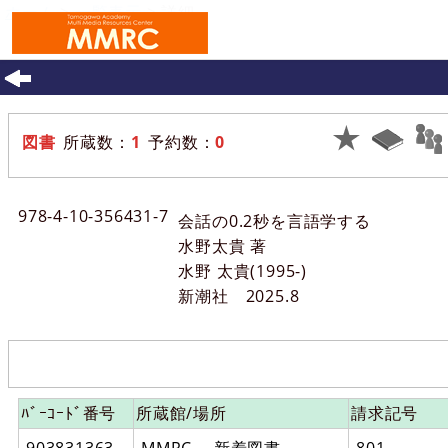
ホーム
>
一覧表示
> 詳細
図書
所蔵数：
1
予約数：
0
103140
:
9
978-4-10-356431-7
会話の0.2秒を言語学する
水野太貴 著
水野 太貴(1995-)
新潮社
2025.8
ﾊﾞｰｺｰﾄﾞ番号
所蔵館/場所
請求記号