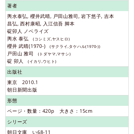
著者
輿水泰弘, 櫻井武晴, 戸田山雅司, 岩下悠子, 吉本
昌弘, 西村康昭, 入江信吾 脚本
碇卯人 ノベライズ
輿水 泰弘
(コシミズ,ヤスヒロ)
櫻井 武晴(1970-)
(サクライ,タケハル(1970-))
戸田山 雅司
(トダヤマ,マサシ)
碇 卯人
(イカリ,ウヒト)
出版社
東京 2010.1
朝日新聞出版
形態
ページ・数量：420p 大きさ：15cm
シリーズ
朝日文庫
い68-11