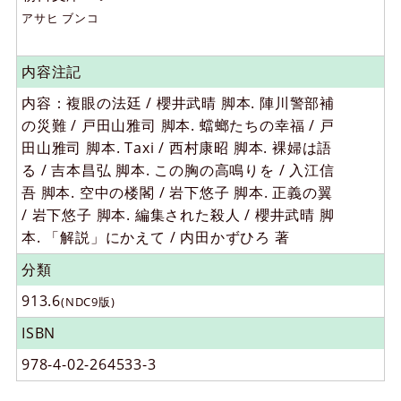
アサヒ ブンコ
内容注記
内容：複眼の法廷 / 櫻井武晴 脚本. 陣川警部補
の災難 / 戸田山雅司 脚本. 蟷螂たちの幸福 / 戸
田山雅司 脚本. Taxi / 西村康昭 脚本. 裸婦は語
る / 吉本昌弘 脚本. この胸の高鳴りを / 入江信
吾 脚本. 空中の楼閣 / 岩下悠子 脚本. 正義の翼
/ 岩下悠子 脚本. 編集された殺人 / 櫻井武晴 脚
本. 「解説」にかえて / 内田かずひろ 著
分類
913.6
(NDC9版)
ISBN
978-4-02-264533-3