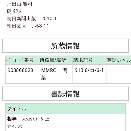
戸田山 雅司
碇 卯人
朝日新聞出版
2010.1
朝日文庫
い68-11
所蔵情報
ﾊﾞｰｺｰﾄﾞ番号
所蔵館/場所
請求記号
英語レベ
903808020
MMRC 閉
913.6/コ/6-1
架
書誌情報
タイトル
相棒
season 6 上
アイボウ