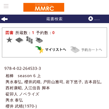
ホーム
>
一覧表示
> 詳細
蔵書検索
-----
図書
所蔵数：
1
予約数：
0
99476
:
9
978-4-02-264533-3
相棒
season 6 上
輿水泰弘, 櫻井武晴, 戸田山雅司, 岩下悠子, 吉本昌弘,
西村康昭, 入江信吾 脚本
碇卯人 ノベライズ
輿水 泰弘
櫻井 武晴(1970-)