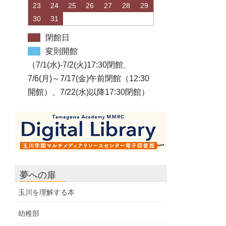
23
24
25
26
27
28
29
30
31
閉館日
変則開館
（7/1(水)-7/2(火)17:30閉館、
7/6(月)～7/17(金)午前閉館（12:30
開館）、7/22(水)以降17:30閉館）
夢への扉
玉川を理解する本
幼稚部