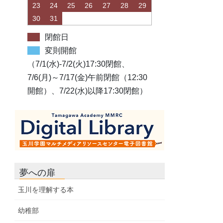
23
24
25
26
27
28
29
30
31
閉館日
変則開館
（7/1(水)-7/2(火)17:30閉館、
7/6(月)～7/17(金)午前閉館（12:30
開館）、7/22(水)以降17:30閉館）
夢への扉
玉川を理解する本
幼稚部