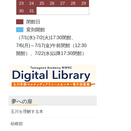
23
24
25
26
27
28
29
30
31
閉館日
変則開館
（7/1(水)-7/2(火)17:30閉館、
7/6(月)～7/17(金)午前閉館（12:30
開館）、7/22(水)以降17:30閉館）
夢への扉
玉川を理解する本
幼稚部