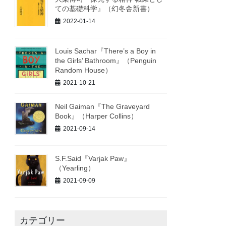
ての基礎科学』（幻冬舎新書）
2022-01-14
Louis Sachar『There’s a Boy in
the Girls’ Bathroom』（Penguin
Random House）
2021-10-21
Neil Gaiman『The Graveyard
Book』（Harper Collins）
2021-09-14
S.F.Said『Varjak Paw』
（Yearling）
2021-09-09
カテゴリー