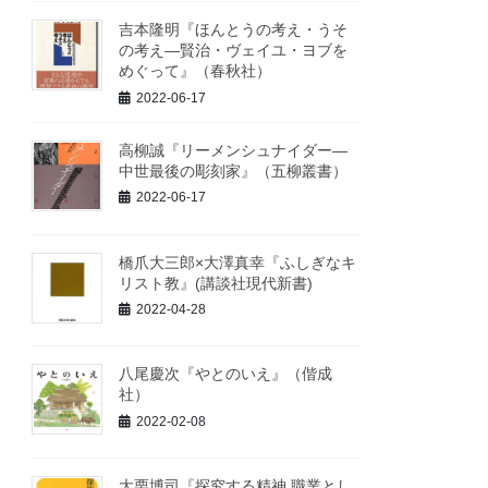
吉本隆明『ほんとうの考え・うそ
の考え―賢治・ヴェイユ・ヨブを
めぐって』（春秋社）
2022-06-17
高柳誠『リーメンシュナイダー―
中世最後の彫刻家』（五柳叢書）
2022-06-17
橋爪大三郎×大澤真幸『ふしぎなキ
リスト教』(講談社現代新書)
2022-04-28
八尾慶次『やとのいえ』（偕成
社）
2022-02-08
大栗博司『探究する精神 職業とし