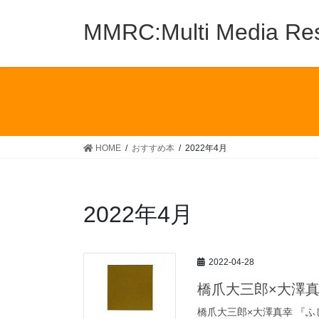
コ
ナ
ン
ビ
MMRC:Multi Media Res
テ
ゲ
ン
ー
ツ
シ
へ
ョ
ス
ン
キ
に
ッ
移
HOME
おすすめ本
2022年4月
プ
動
2022年4月
2022-04-28
橋爪大三郎×大澤真
橋爪大三郎×大澤真幸 『ふ