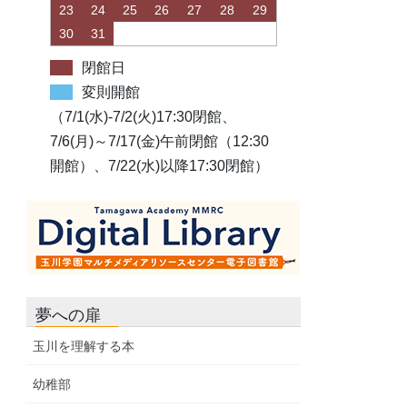
23
24
25
26
27
28
29
30
31
閉館日
変則開館
（7/1(水)-7/2(火)17:30閉館、
7/6(月)～7/17(金)午前閉館（12:30
開館）、7/22(水)以降17:30閉館）
夢への扉
玉川を理解する本
幼稚部