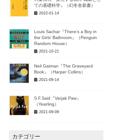
ての基礎科学』（幻冬舎新書）
2022-01-14
Louis Sachar『There’s a Boy in
the Girls’ Bathroom』（Penguin
Random House）
2021-10-21
Neil Gaiman『The Graveyard
Book』（Harper Collins）
2021-09-14
S.F.Said『Varjak Paw』
（Yearling）
2021-09-09
カテゴリー