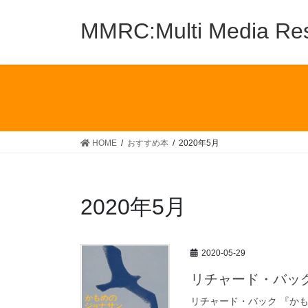
コ
ナ
ン
ビ
MMRC:Multi Media Res
テ
ゲ
ン
ー
ツ
シ
へ
ョ
ス
ン
キ
に
ッ
移
HOME
おすすめ本
2020年5月
プ
動
2020年5月
2020-05-29
リチャード・バッ
リチャード・バック 『か