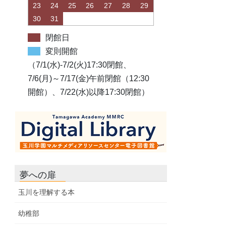
23
24
25
26
27
28
29
30
31
閉館日
変則開館
（7/1(水)-7/2(火)17:30閉館、
7/6(月)～7/17(金)午前閉館（12:30
開館）、7/22(水)以降17:30閉館）
夢への扉
玉川を理解する本
幼稚部