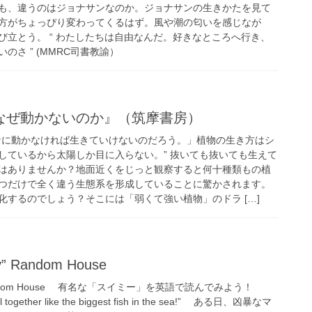
も、違うのはジョナサンなのか。ジョナサンの生きかたを見て
方がちょっぴり変わってくるはず。風や潮の匂いを感じなが
び立とう。 “ わたしたちは自由なんだ。好きなところへ行き、
さ ” (MMRC司書教諭）
なぜ動かないのか』（筑摩書房）
なに動かなければ生きていけないのだろう。」植物の生き方はシ
しているから太陽しか目に入らない。” 抜いても抜いても生えて
はありませんか？地面近くをじっと観察すると何十種類もの植
つだけで全く違う生態系を形成していることに驚かされます。
化するのでしょう？そこには「弱くて強い植物」のドラ […]
y” Random House
my” Random House 有名な「スイミー」を英語で読んでみよう！
ll together like the biggest fish in the sea!” ある日、凶暴なマ