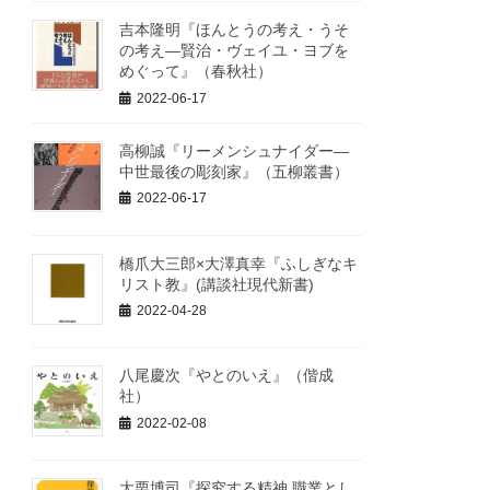
吉本隆明『ほんとうの考え・うそ
の考え―賢治・ヴェイユ・ヨブを
めぐって』（春秋社）
2022-06-17
高柳誠『リーメンシュナイダー―
中世最後の彫刻家』（五柳叢書）
2022-06-17
橋爪大三郎×大澤真幸『ふしぎなキ
リスト教』(講談社現代新書)
2022-04-28
八尾慶次『やとのいえ』（偕成
社）
2022-02-08
大栗博司『探究する精神 職業とし