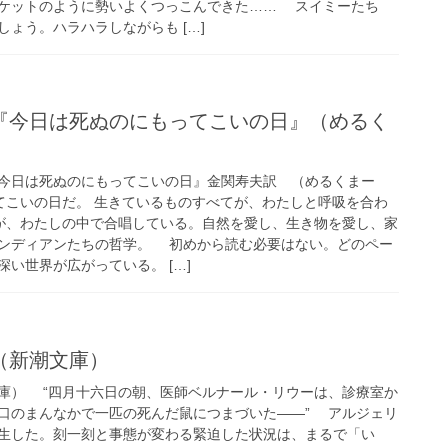
ケットのように勢いよくつっこんできた…… スイミーたち
ょう。ハラハラしながらも […]
『今日は死ぬのにもってこいの日』（めるく
は死ぬのにもってこいの日』金関寿夫訳 （めるくまー
ってこいの日だ。 生きているものすべてが、わたしと呼吸を合わ
が、わたしの中で合唱している。自然を愛し、生き物を愛し、家
ンディアンたちの哲学。 初めから読む必要はない。どのペー
い世界が広がっている。 […]
（新潮文庫）
庫） “四月十六日の朝、医師ベルナール・リウーは、診療室か
口のまんなかで一匹の死んだ鼠につまづいた――” アルジェリ
生した。刻一刻と事態が変わる緊迫した状況は、まるで「い