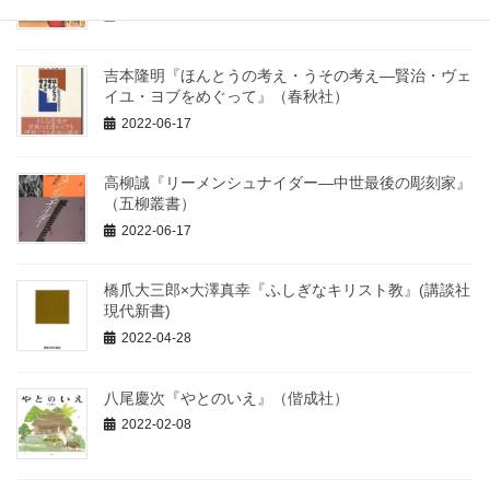
2022-08-17
吉本隆明『ほんとうの考え・うその考え―賢治・ヴェ
イユ・ヨブをめぐって』（春秋社）
2022-06-17
高柳誠『リーメンシュナイダー―中世最後の彫刻家』
（五柳叢書）
2022-06-17
橋爪大三郎×大澤真幸『ふしぎなキリスト教』(講談社
現代新書)
2022-04-28
八尾慶次『やとのいえ』（偕成社）
2022-02-08